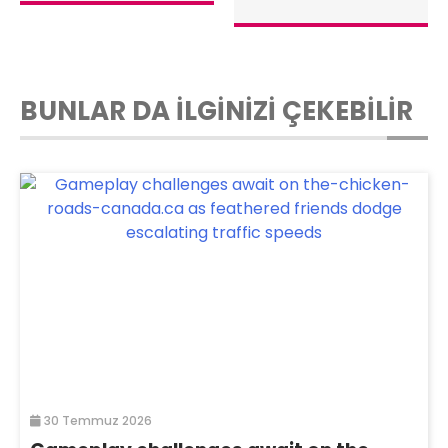
BUNLAR DA İLGİNİZİ ÇEKEBİLİR
30 Temmuz 2026