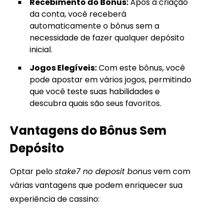
Recebimento do Bônus:
Após a criação
da conta, você receberá
automaticamente o bônus sem a
necessidade de fazer qualquer depósito
inicial.
Jogos Elegíveis:
Com este bônus, você
pode apostar em vários jogos, permitindo
que você teste suas habilidades e
descubra quais são seus favoritos.
Vantagens do Bônus Sem
Depósito
Optar pelo
stake7 no deposit bonus
vem com
várias vantagens que podem enriquecer sua
experiência de cassino: