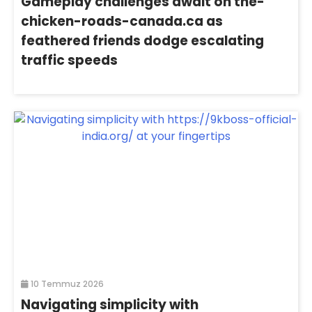
Gameplay challenges await on the-
chicken-roads-canada.ca as
feathered friends dodge escalating
traffic speeds
10 Temmuz 2026
Navigating simplicity with