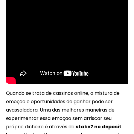
Quando se trata de cassinos online, a mistura de
emoção e oportunidades de ganhar pode ser
avassaladora. Uma das melhores maneiras de
experimentar essa emoção sem arriscar seu
próprio dinheiro é através do
stake7 no deposit