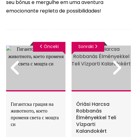
seu bônus e mergulhe em uma aventura
emocionante repleta de possibilidades!
Önceki
Sonraki
Гигантска грация на
Óriási Harcsa
животното, което
Robbanás
променя света с мощта
Élményekkel Teli
си
Vízparti
Kalandokért