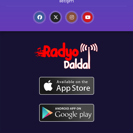
İletişim