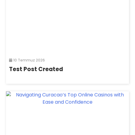
10 Temmuz 2026
Test Post Created