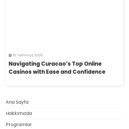
10 Temmuz 2026
Navigating Curacao’s Top Online
Casinos with Ease and Confidence
Ana Sayfa
Hakkımızda
Programlar