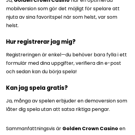
Ja,
Golden Crown Casino
har en optimerad
mobilversion som gör det möjligt för spelare att
njuta av sina favoritspel när som helst, var som
helst.
Hur registrerar jag mig?
Registreringen är enkel—du behöver bara fylla i ett
formulär med dina uppgifter, verifiera din e-post
och sedan kan du börja spela!
Kan jag spela gratis?
Ja, många av spelen erbjuder en demoversion som
låter dig spela utan att satsa riktiga pengar.
Sammanfattningsvis är
Golden Crown Casino
en