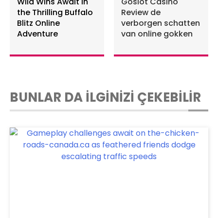
Wild Wins Await in
Goslot Casino
the Thrilling Buffalo
Review de
Blitz Online
verborgen schatten
Adventure
van online gokken
BUNLAR DA İLGİNİZİ ÇEKEBİLİR