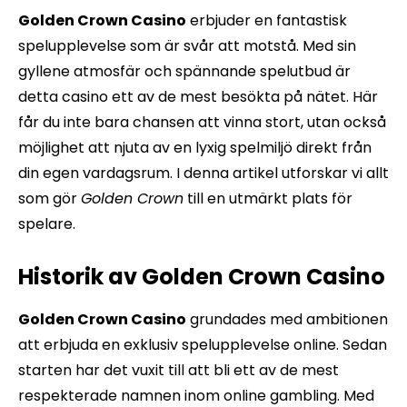
Golden Crown Casino
erbjuder en fantastisk
spelupplevelse som är svår att motstå. Med sin
gyllene atmosfär och spännande spelutbud är
detta casino ett av de mest besökta på nätet. Här
får du inte bara chansen att vinna stort, utan också
möjlighet att njuta av en lyxig spelmiljö direkt från
din egen vardagsrum. I denna artikel utforskar vi allt
som gör
Golden Crown
till en utmärkt plats för
spelare.
Historik av Golden Crown Casino
Golden Crown Casino
grundades med ambitionen
att erbjuda en exklusiv spelupplevelse online. Sedan
starten har det vuxit till att bli ett av de mest
respekterade namnen inom online gambling. Med