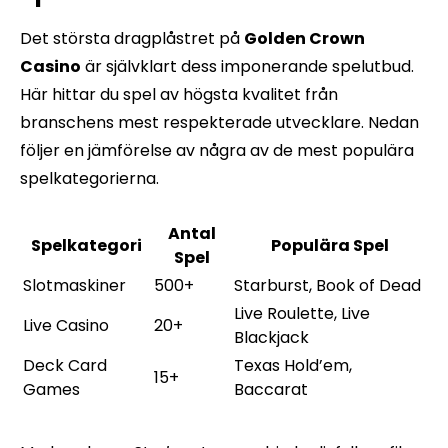
Det största dragplåstret på
Golden Crown
Casino
är självklart dess imponerande spelutbud.
Här hittar du spel av högsta kvalitet från
branschens mest respekterade utvecklare. Nedan
följer en jämförelse av några av de mest populära
spelkategorierna.
Antal
Spelkategori
Populära Spel
Spel
Slotmaskiner
500+
Starburst, Book of Dead
Live Roulette, Live
Live Casino
20+
Blackjack
Deck Card
Texas Hold’em,
15+
Games
Baccarat