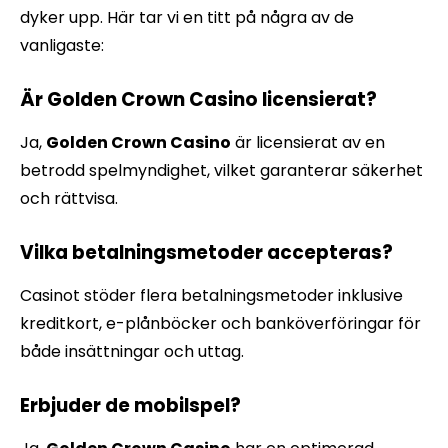
dyker upp. Här tar vi en titt på några av de
vanligaste:
Är Golden Crown Casino licensierat?
Ja,
Golden Crown Casino
är licensierat av en
betrodd spelmyndighet, vilket garanterar säkerhet
och rättvisa.
Vilka betalningsmetoder accepteras?
Casinot stöder flera betalningsmetoder inklusive
kreditkort, e-plånböcker och banköverföringar för
både insättningar och uttag.
Erbjuder de mobilspel?