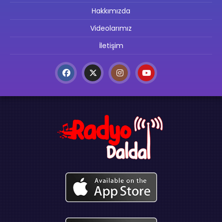
Hakkımızda
Videolarımız
İletişim