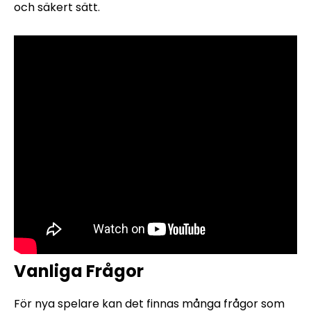
och säkert sätt.
Vanliga Frågor
För nya spelare kan det finnas många frågor som