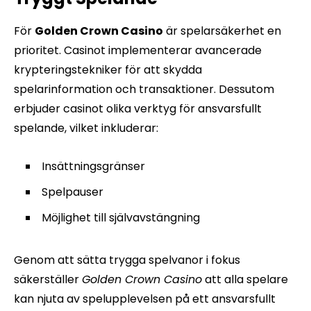
För
Golden Crown Casino
är spelarsäkerhet en
prioritet. Casinot implementerar avancerade
krypteringstekniker för att skydda
spelarinformation och transaktioner. Dessutom
erbjuder casinot olika verktyg för ansvarsfullt
spelande, vilket inkluderar:
Insättningsgränser
Spelpauser
Möjlighet till självavstängning
Genom att sätta trygga spelvanor i fokus
säkerställer
Golden Crown Casino
att alla spelare
kan njuta av spelupplevelsen på ett ansvarsfullt