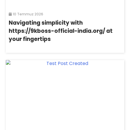
10 Temmuz 2026
Navigating simplicity with
https://9kboss-official-india.org/ at
your fingertips