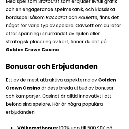
Med spel som
Starburst
som erbjuder livfull grafik
och en engagerande spelmekanik, och klassiska
bordsspel såsom
Baccarat
och
Roulette
, finns det
något för varje typ av spelare. Oavsett om du letar
efter spänning i snurrandet av hjulen eller
strategisk placering av kort, finner du det på
Golden Crown Casino
.
Bonusar och Erbjudanden
Ett av de mest attraktiva aspekterna av
Golden
Crown Casino
är dess breda utbud av bonusar
och kampanjer. Casinot är alltid innovativt i att
belöna sina spelare. Här är några populära
erbjudanden:
Välkomstbonus:
100% upp till 500 SEK på