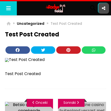
Skip
to
content
»
»
Uncategorized
Test Post Created
Test Post Created
Test Post Created
Önceki
Sonraki