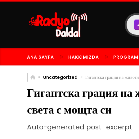
Skip
to
content
ANA SAYFA
HAKKIMIZDA
PROGRAM
»
»
Uncategorized
Гигантска грация на животн
Гигантска грация на 
света с мощта си
Auto-generated post_excerpt