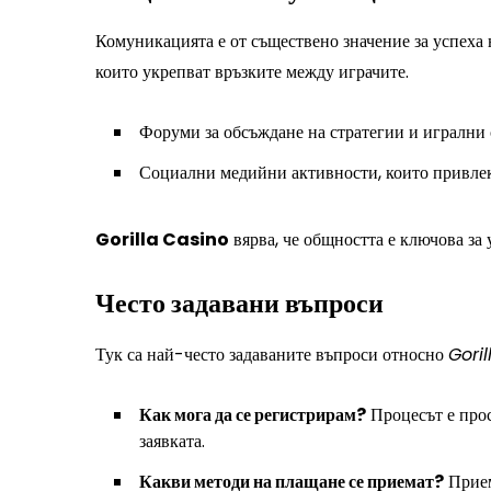
Комуникацията е от съществено значение за успеха
които укрепват връзките между играчите.
Форуми за обсъждане на стратегии и игрални 
Социални медийни активности, които привлек
Gorilla Casino
вярва, че общността е ключова за 
Често задавани въпроси
Тук са най-често задаваните въпроси относно
Gori
Как мога да се регистрирам?
Процесът е прос
заявката.
Какви методи на плащане се приемат?
Прием