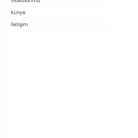
Videolarımız
Künye
İletişim